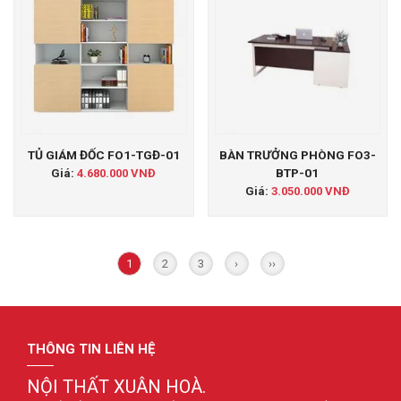
TỦ GIÁM ĐỐC FO1-TGĐ-01
BÀN TRƯỞNG PHÒNG FO3-
BTP-01
Giá:
4.680.000 VNĐ
Giá:
3.050.000 VNĐ
1
2
3
›
››
THÔNG TIN LIÊN HỆ
NỘI THẤT XUÂN HOÀ.