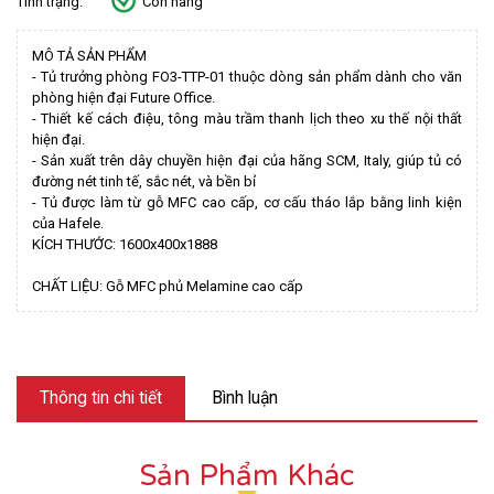
Tình trạng:
Còn hàng
MÔ TẢ SẢN PHẨM
- Tủ trưởng phòng FO3-TTP-01 thuộc dòng sản phẩm dành cho văn
phòng hiện đại Future Office.
- Thiết kế cách điệu, tông màu trầm thanh lịch theo xu thế nội thất
hiện đại.
- Sản xuất trên dây chuyền hiện đại của hãng SCM, Italy, giúp tủ có
đường nét tinh tế, sắc nét, và bền bỉ
- Tủ được làm từ gỗ MFC cao cấp, cơ cấu tháo lắp bằng linh kiện
của Hafele.
KÍCH THƯỚC: 1600x400x1888
CHẤT LIỆU: Gỗ MFC phủ Melamine cao cấp
Thông tin chi tiết
Bình luận
Sản Phẩm Khác