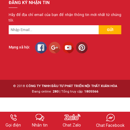
ĐĂNG KÝ NHẬN TIN
Hãy để địa chỉ email của bạn để nhận thông tin mới nhất từ chúng
tôi.
GỬI
Mạng xã hội:
© 2018
CÔNG TY TNHH ĐẦU TƯ PHÁT TRIỂN NỘI THẤT XUÂN HÒA
Đang online:
280
|
Tổng truy cập:
1805566
Gọi điện
Nhắn tin
Chat Zalo
Chat Facebook