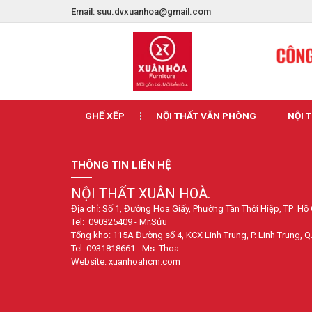
Email:
suu.dvxuanhoa@gmail.com
GHẾ XẾP
NỘI THẤT VĂN PHÒNG
NỘI 
THÔNG TIN LIÊN HỆ
NỘI THẤT XUÂN HOÀ.
Địa chỉ: Số 1, Đường Hoa Giấy, Phường Tân Thới Hiệp, TP Hồ
Tel: 090325409 - Mr.Sửu
Tổng kho: 115A Đường số 4, KCX Linh Trung, P. Linh Trung, Q
Tel: 0931818661 - Ms. Thoa
Website: xuanhoahcm.com