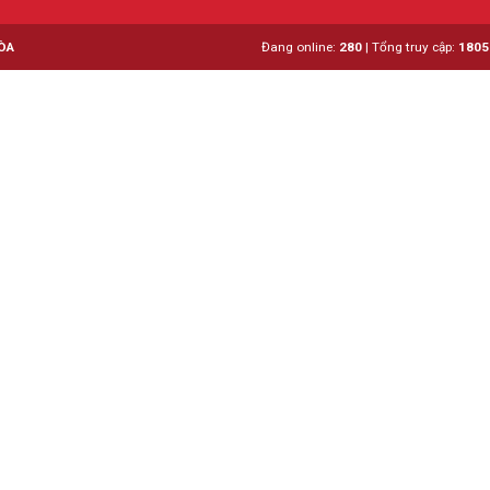
ÒA
Đang online:
280
|
Tổng truy cập:
1805