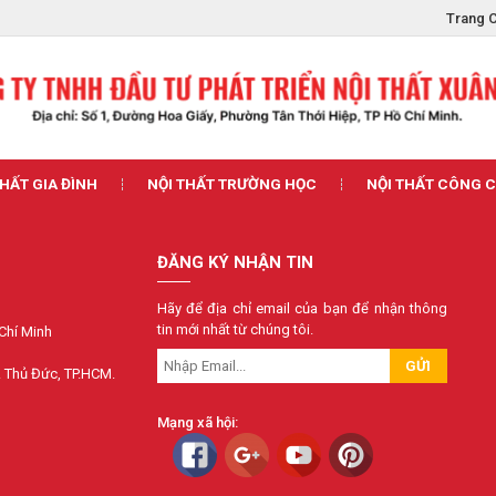
Trang 
THẤT GIA ĐÌNH
NỘI THẤT TRƯỜNG HỌC
NỘI THẤT CÔNG 
ĐĂNG KÝ NHẬN TIN
Hãy để địa chỉ email của bạn để nhận thông
tin mới nhất từ chúng tôi.
 Chí Minh
GỬI
. Thủ Đức, TP.HCM.
Mạng xã hội: